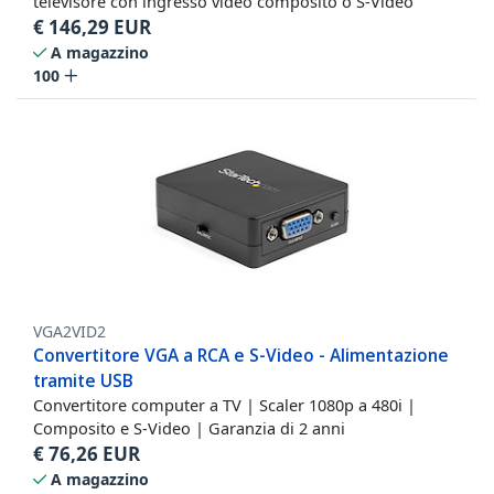
televisore con ingresso video composito o S-Video
€
146,29
EUR
A magazzino
100
VGA2VID2
Convertitore VGA a RCA e S-Video - Alimentazione
tramite USB
Convertitore computer a TV | Scaler 1080p a 480i |
Composito e S-Video | Garanzia di 2 anni
€
76,26
EUR
A magazzino