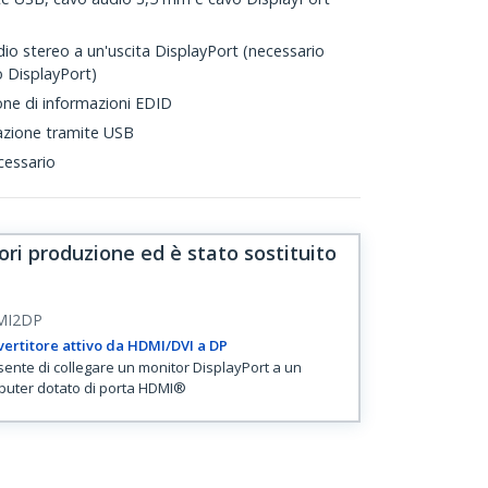
io stereo a un'uscita DisplayPort (necessario
 DisplayPort)
ne di informazioni EDID
zione tramite USB
cessario
ri produzione ed è stato sostituito
MI2DP
ertitore attivo da HDMI/DVI a DP
ente di collegare un monitor DisplayPort a un
uter dotato di porta HDMI®