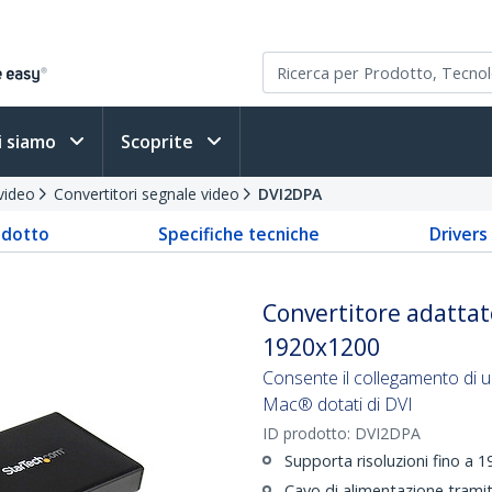
i siamo
Scoprite
video
Convertitori segnale video
DVI2DPA
odotto
Specifiche tecniche
Driver
Convertitore adattat
1920x1200
Consente il collegamento di 
Mac® dotati di DVI
ID prodotto:
DVI2DPA
Supporta risoluzioni fino a 
Cavo di alimentazione trami