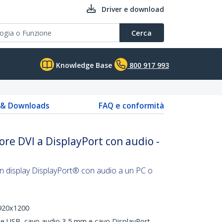
Driver e download
Cerca
Knowledge Base
800 917 993
s & Downloads
FAQ e conformità
ore DVI a DisplayPort con audio -
un display DisplayPort® con audio a un PC o
1920x1200
te USB, cavo audio 3,5 mm e cavo DisplayPort