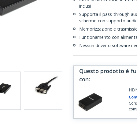
inclusi
Supporta il pass-through aud
schermo con supporto audio
Memorizzazione e trasmissio
Funzionamento con alimenta
Nessun driver o software ne
Questo prodotto è fuo
con
:
HD
Conv
Cons
comp