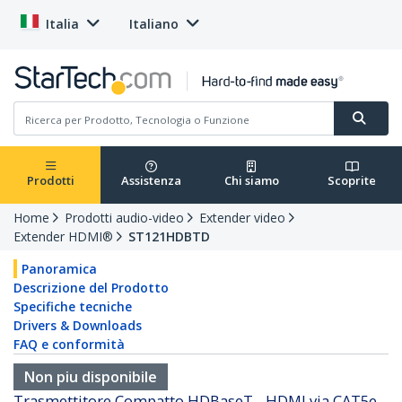
Italia
Italiano
Prodotti
Assistenza
Chi siamo
Scoprite
Home
Prodotti audio-video
Extender video
Extender HDMI®
ST121HDBTD
Panoramica
Descrizione del Prodotto
Specifiche tecniche
Drivers & Downloads
FAQ e conformità
Non piu disponibile
Trasmettitore Compatto HDBaseT - HDMI via CAT5e -