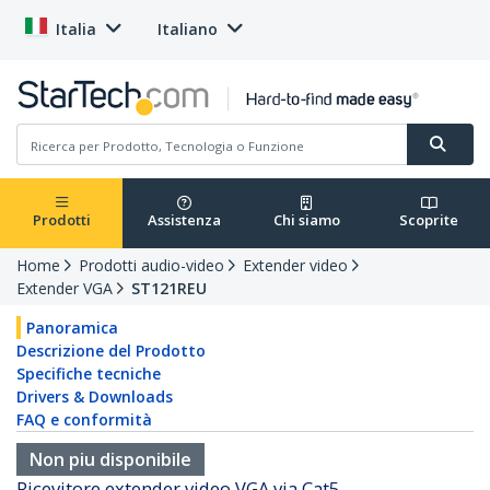
Italia
Italiano
Prodotti
Assistenza
Chi siamo
Scoprite
Home
Prodotti audio-video
Extender video
Extender VGA
ST121REU
Panoramica
Descrizione del Prodotto
Specifiche tecniche
Drivers & Downloads
FAQ e conformità
Non piu disponibile
Ricevitore extender video VGA via Cat5