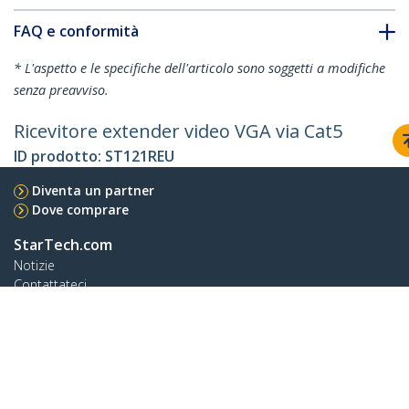
FAQ e conformità
* L'aspetto e le specifiche dell'articolo sono soggetti a modifiche
senza preavviso.
Ricevitore extender video VGA via Cat5
ID prodotto:
ST121REU
Diventa un partner
Dove comprare
StarTech.com
Notizie
Contattateci
Chi siamo
Carriera
Qualità e Conformità
Blog
Assistenza clienti