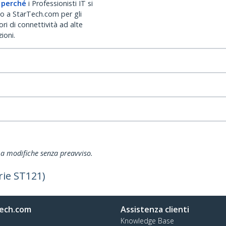
 perché
i Professionisti IT si
no a StarTech.com per gli
ri di connettività ad alte
ioni.
ti a modifiche senza preavviso.
rie ST121)
ech.com
Assistenza clienti
Knowledge Base