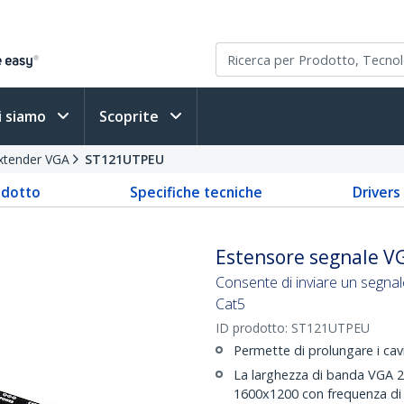
i siamo
Scoprite
xtender VGA
ST121UTPEU
odotto
Specifiche tecniche
Driver
Estensore segnale VG
Consente di inviare un segna
Cat5
ID prodotto:
ST121UTPEU
Permette di prolungare i cav
La larghezza di banda VGA 2
1600x1200 con frequenza di