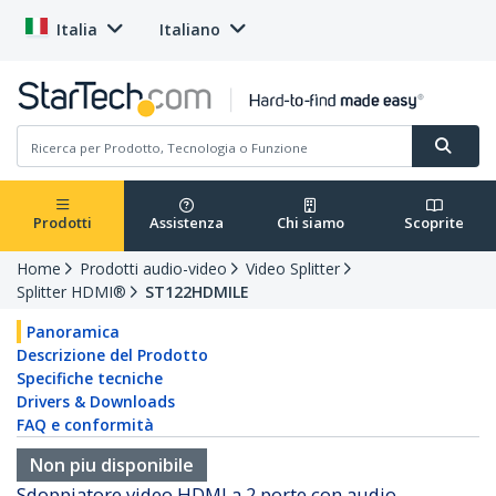
Italia
Italiano
Prodotti
Assistenza
Chi siamo
Scoprite
Home
Prodotti audio-video
Video Splitter
Splitter HDMI®
ST122HDMILE
Panoramica
Descrizione del Prodotto
Specifiche tecniche
Drivers & Downloads
FAQ e conformità
Non piu disponibile
Sdoppiatore video HDMI a 2 porte con audio –