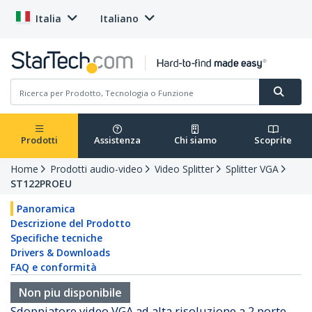
Italia
Italiano
Prodotti
Assistenza
Chi siamo
Scoprite
Home
Prodotti audio-video
Video Splitter
Splitter VGA
ST122PROEU
Panoramica
Descrizione del Prodotto
Specifiche tecniche
Drivers & Downloads
FAQ e conformità
Non piu disponibile
Sdoppiatore video VGA ad alta risoluzione a 2 porte