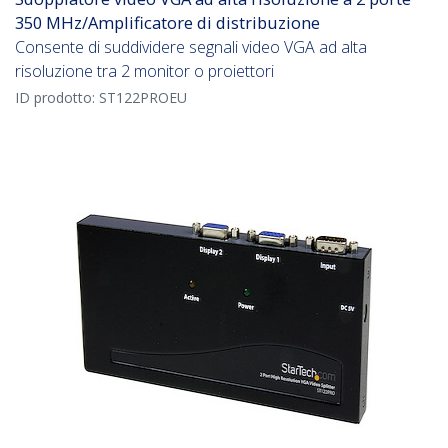
350 MHz/Amplificatore di distribuzione
Consente di suddividere segnali video VGA ad alta
risoluzione tra 2 monitor o proiettori
ID prodotto:
ST122PROEU