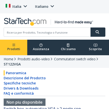
Italia
Italiano
Prodotti
Assistenza
Chi siamo
Scoprite
Home
Prodotti audio-video
Commutatori switch video
ST122VGA
Panoramica
Descrizione del Prodotto
Specifiche tecniche
Drivers & Downloads
FAQ e conformità
Non piu disponibile
Switch box automatico VGA a 2 porte con