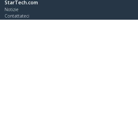
StarTech.com
Notizie
Contattateci
Chi siamo
Carriera
Qualità e Conformità
Blog
Assistenza clienti
Knowledge Base
Drivers and Downloads
Support FAQs
Assistenza
Norme di garanzia
Collegare
StarTech.com Ltd.
Celsiusweg 16