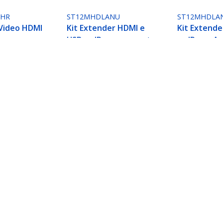
NHR
ST12MHDLANU
ST12MHDLA
 Video HDMI
Kit Extender HDMI e
Kit Extende
USB su IP con supporto
su IP con Ap
HK - 1080p
VideoWall -
Controllo V
Distributore HDMI e
IP espandib
USB su IP - 1080p
supporto p
Wall AVoIP
orto Video Murale - 1080p
ech.com
Assistenza clienti
Knowledge Base
tateci
Drivers and Downloads
amo
Support FAQs
a
Assistenza
à e Conformità
Norme di garanzia