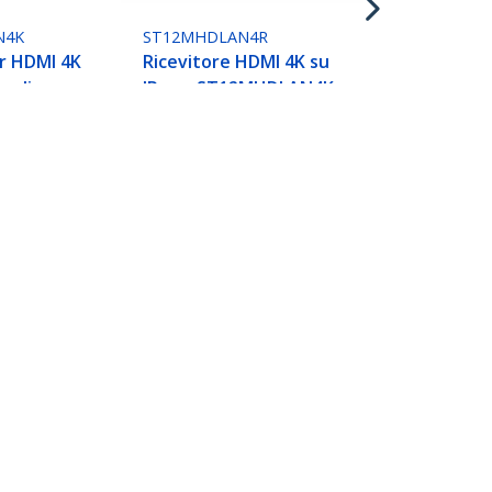
N4K
ST12MHDLAN4R
r HDMI 4K
Ricevitore HDMI 4K su
p di
IP per ST12MHDLAN4K,
ideo, AV su
estensore IP con app di
ile con
controllo video,
er Video
supporto per videowall
AVoIP - TAA
Collegare