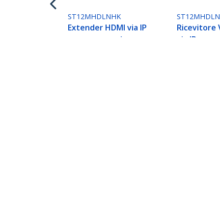
ST12MHDLNHK
ST12MHDL
Extender HDMI via IP
Ricevitore
con compressione
via IP per
Video Avanzata - 1080p
ST12MHDLN
Kit Extender HDMI via IP con Supp
ID prodotto:
ST12MHDLAN2K
Diventa un partner
StarT
Dove comprare
Notizie
Contat
Chi si
Carrier
Qualit
Blog