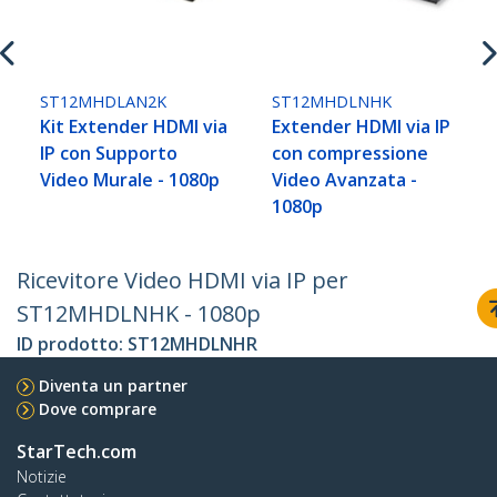
ST12MHDLAN2K
ST12MHDLNHK
Kit Extender HDMI via
Extender HDMI via IP
IP con Supporto
con compressione
Video Murale - 1080p
Video Avanzata -
1080p
Ricevitore Video HDMI via IP per
ST12MHDLNHK - 1080p
ID prodotto:
ST12MHDLNHR
Diventa un partner
Dove comprare
StarTech.com
Notizie