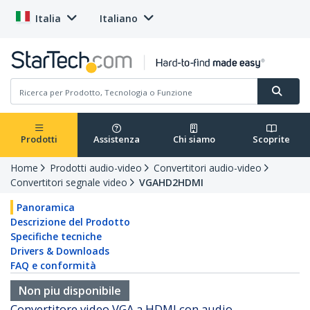
Italia
Italiano
Prodotti
Assistenza
Chi siamo
Scoprite
Home
Prodotti audio-video
Convertitori audio-video
Convertitori segnale video
VGAHD2HDMI
Panoramica
Descrizione del Prodotto
Specifiche tecniche
Drivers & Downloads
FAQ e conformità
Non piu disponibile
Convertitore video VGA a HDMI con audio