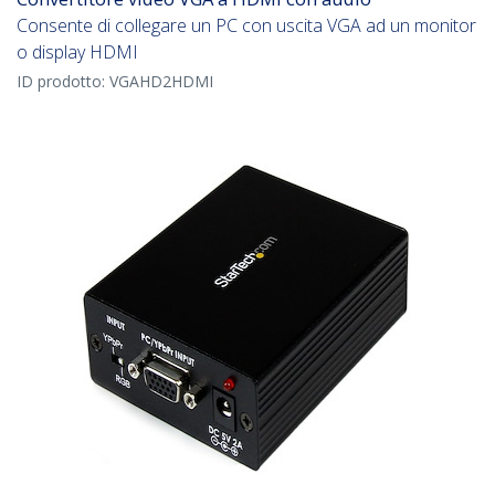
Consente di collegare un PC con uscita VGA ad un monitor
o display HDMI
ID prodotto:
VGAHD2HDMI