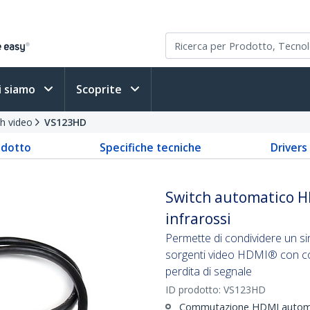
i siamo
Scoprite
h video
VS123HD
odotto
Specifiche tecniche
Driver
Switch automatico H
infrarossi
Permette di condividere un si
sorgenti video HDMI® con com
perdita di segnale
ID prodotto:
VS123HD
Commutazione HDMI automa