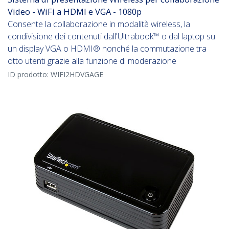
Video - WiFi a HDMI e VGA - 1080p
Consente la collaborazione in modalità wireless, la
condivisione dei contenuti dall'Ultrabook™ o dal laptop su
un display VGA o HDMI® nonché la commutazione tra
otto utenti grazie alla funzione di moderazione
ID prodotto:
WIFI2HDVGAGE