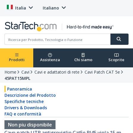
Italia
Italiano
Prodotti
Assistenza
Chi siamo
Scoprite
Home
Cavi
Cavi e adattatori di rete
Cavi Patch CAT 5e
45PAT15MPL
Panoramica
Descrizione del Prodotto
Specifiche tecniche
Drivers & Downloads
FAQ e conformità
Non piu disponibile
Cavo patch UTP antigroviglio Cat5e RJ45 viola 15 m -