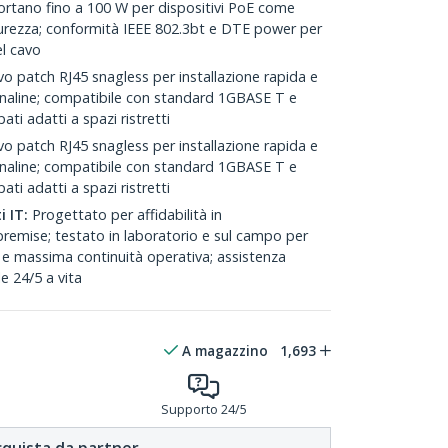
ortano fino a 100 W per dispositivi PoE come
icurezza; conformità IEEE 802.3bt e DTE power per
el cavo
o patch RJ45 snagless per installazione rapida e
naline; compatibile con standard 1GBASE T e
ati adatti a spazi ristretti
o patch RJ45 snagless per installazione rapida e
naline; compatibile con standard 1GBASE T e
ati adatti a spazi ristretti
i IT:
Progettato per affidabilità in
remise; testato in laboratorio e sul campo per
 e massima continuità operativa; assistenza
le 24/5 a vita
A magazzino
1,693
Supporto 24/5
quista da partner