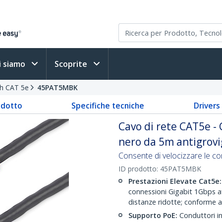
i siamo
Scoprite
ch CAT 5e
45PAT5MBK
odotto
Specifiche tecniche
Driver
Cavo di rete CAT5e -
nero da 5m antigrovi
Consente di velocizzare le co
ID prodotto:
45PAT5MBK
Prestazioni Elevate Cat5e:
connessioni Gigabit 1Gbps a
distanze ridotte; conforme 
Supporto PoE:
Conduttori i