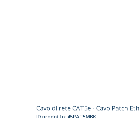
Cavo di rete CAT5e - Cavo Patch Et
ID prodotto:
45PAT5MBK
Diventa un partner
StarT
Dove comprare
Notizie