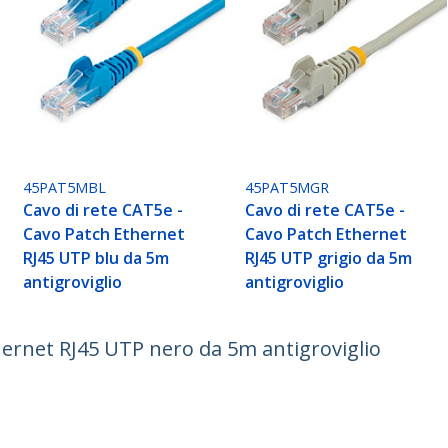
45PAT5MBL
45PAT5MGR
Cavo di rete CAT5e -
Cavo di rete CAT5e -
Cavo Patch Ethernet
Cavo Patch Ethernet
RJ45 UTP blu da 5m
RJ45 UTP grigio da 5m
antigroviglio
antigroviglio
hernet RJ45 UTP nero da 5m antigroviglio
ech.com
Assistenza clienti
Knowledge Base