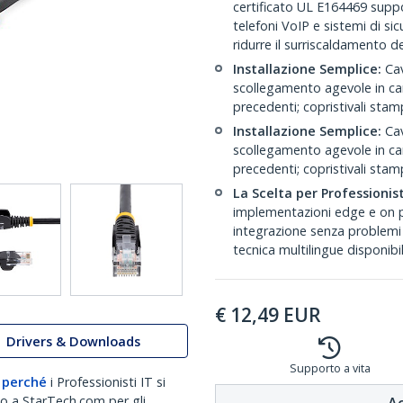
certificato UL E164469 supp
telefoni VoIP e sistemi di s
ridurre il surriscaldamento d
Installazione Semplice:
Cav
scollegamento agevole in ca
precedenti; copristivali stamp
Installazione Semplice:
Cav
scollegamento agevole in ca
precedenti; copristivali stamp
La Scelta per Professionist
implementazioni edge e on p
integrazione senza problemi
tecnica multilingue disponibi
€
12,49
EUR
Drivers & Downloads
Supporto a vita
 perché
i Professionisti IT si
no a StarTech.com per gli
Ac