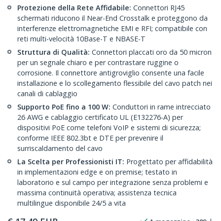
Protezione della Rete Affidabile:
Connettori RJ45
schermati riducono il Near-End Crosstalk e proteggono da
interferenze elettromagnetiche EMI e RFI; compatibile con
reti multi-velocità 10Base-T e NBASE-T
Struttura di Qualità:
Connettori placcati oro da 50 micron
per un segnale chiaro e per contrastare ruggine o
corrosione. Il connettore antigroviglio consente una facile
installazione e lo scollegamento flessibile del cavo patch nei
canali di cablaggio
Supporto PoE fino a 100 W:
Conduttori in rame intrecciato
26 AWG e cablaggio certificato UL (E132276-A) per
dispositivi PoE come telefoni VoIP e sistemi di sicurezza;
conforme IEEE 802.3bt e DTE per prevenire il
surriscaldamento del cavo
La Scelta per Professionisti IT:
Progettato per affidabilità
in implementazioni edge e on premise; testato in
laboratorio e sul campo per integrazione senza problemi e
massima continuità operativa; assistenza tecnica
multilingue disponibile 24/5 a vita