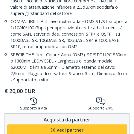
caso di incendio. Nucleo in fibra conforme a TIA/EIA. Il
valore di attenuazione inferiore a 2,3dB/km soddisfa o
supera gli standard del settore
COMPATIBILITÀ: il cavo multimodale OM3 ST/ST supporta
1/10/40/100 Gbps per applicazioni di rete ad alta densità
come SAN, server di dati, connessioni SFP+ e QSFP+ su
1000BASE-SX, 10GBASE-SR, 40GBASE-SR4 e 100GBASE-
SR10; retrocompatibilità con OM2
SPECIFICHE: 1m - Colore: Aqua (OM3). ST/STC UPC 850nm
o 1300nm LED/VCSEL - Larghezza di banda modale:
≥2000MHz-km a 850nm - Diametro esterno del cavo:
2,9mm - Raggio di curvatura: Statico: 3 cm, Dinamico: 6 cm
- Supportato a vita
€
20,00
EUR
Supporto a vita
Supporto 24/5
Acquista da partner
Vedi partner