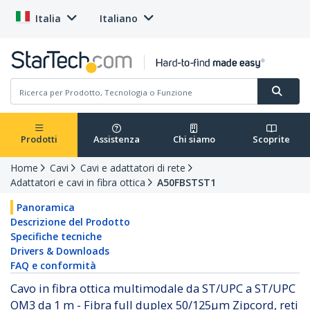
Italia
Italiano
Prodotti
Assistenza
Chi siamo
Scoprite
Home
Cavi
Cavi e adattatori di rete
Adattatori e cavi in fibra ottica
A50FBSTST1
Panoramica
Descrizione del Prodotto
Specifiche tecniche
Drivers & Downloads
FAQ e conformità
Cavo in fibra ottica multimodale da ST/UPC a ST/UPC
OM3 da 1 m - Fibra full duplex 50/125µm Zipcord, reti