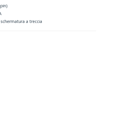
pin)
A
n schermatura a treccia