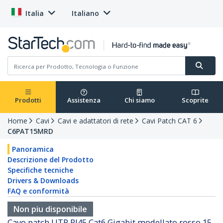
Italia
Italiano
Prodotti
Assistenza
Chi siamo
Scoprite
Home
Cavi
Cavi e adattatori di rete
Cavi Patch CAT 6
C6PAT15MRD
Panoramica
Descrizione del Prodotto
Specifiche tecniche
Drivers & Downloads
FAQ e conformità
Non piu disponibile
Cavo patch UTP RJ45 Cat6 Gigabit modellato rosso 15