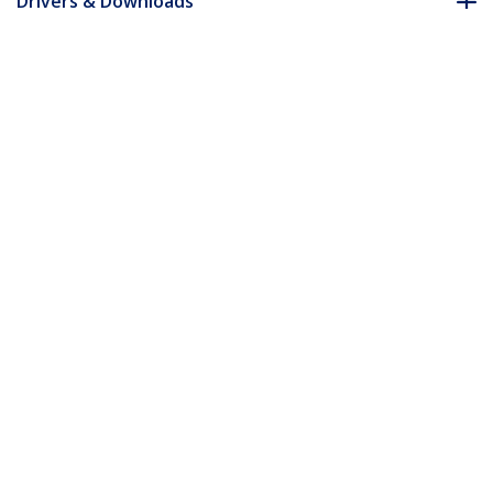
Drivers & Downloads
FAQ e conformità
Accessori
* L'aspetto e le specifiche dell'articolo sono soggetti a modifiche
senza preavviso.
Vi potrebbe interessare anche