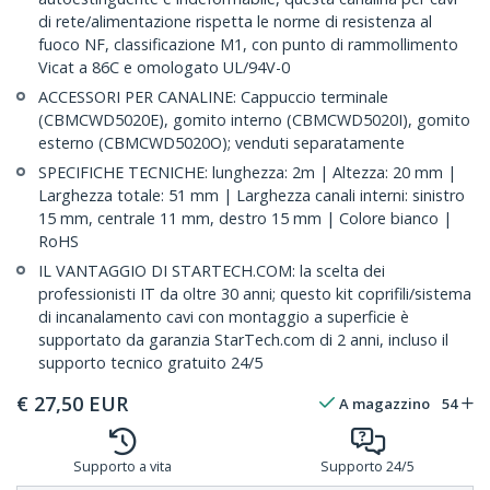
di rete/alimentazione rispetta le norme di resistenza al
fuoco NF, classificazione M1, con punto di rammollimento
Vicat a 86C e omologato UL/94V-0
ACCESSORI PER CANALINE: Cappuccio terminale
(CBMCWD5020E), gomito interno (CBMCWD5020I), gomito
esterno (CBMCWD5020O); venduti separatamente
SPECIFICHE TECNICHE: lunghezza: 2m | Altezza: 20 mm |
Larghezza totale: 51 mm | Larghezza canali interni: sinistro
15 mm, centrale 11 mm, destro 15 mm | Colore bianco |
RoHS
IL VANTAGGIO DI STARTECH.COM: la scelta dei
professionisti IT da oltre 30 anni; questo kit coprifili/sistema
di incanalamento cavi con montaggio a superficie è
supportato da garanzia StarTech.com di 2 anni, incluso il
supporto tecnico gratuito 24/5
€
27,50
EUR
A magazzino
54
Supporto a vita
Supporto 24/5