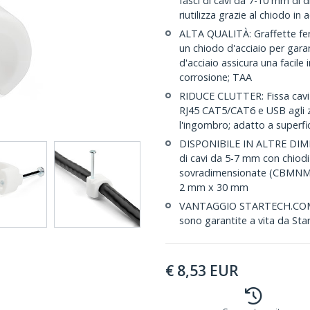
fasci di cavi da 7-10 mm di d
riutilizza grazie al chiodo i
ALTA QUALITÀ: Graffette fer
un chiodo d'acciaio per garanti
d'acciaio assicura una facile 
corrosione; TAA
RIDUCE CLUTTER: Fissa cavi co
RJ45 CAT5/CAT6 e USB agli zoc
l'ingombro; adatto a superfi
DISPONIBILE IN ALTRE DIM
di cavi da 5-7 mm con chiod
sovradimensionate (CBMNMCC
2 mm x 30 mm
VANTAGGIO STARTECH.COM: Que
sono garantite a vita da St
€
8,53
EUR