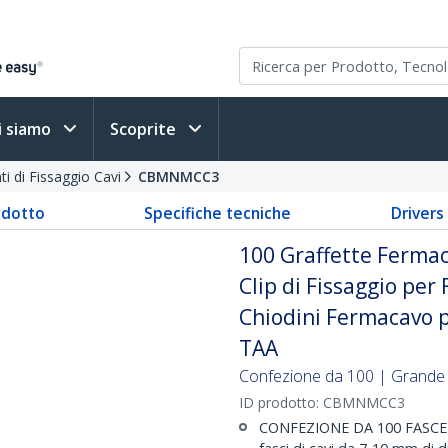
i siamo
Scoprite
i di Fissaggio Cavi
CBMNMCC3
odotto
Specifiche tecniche
Driver
100 Graffette Fermaca
Clip di Fissaggio per 
Chiodini Fermacavo p
TAA
Confezione da 100 | Grande 
ID prodotto:
CBMNMCC3
CONFEZIONE DA 100 FASCET