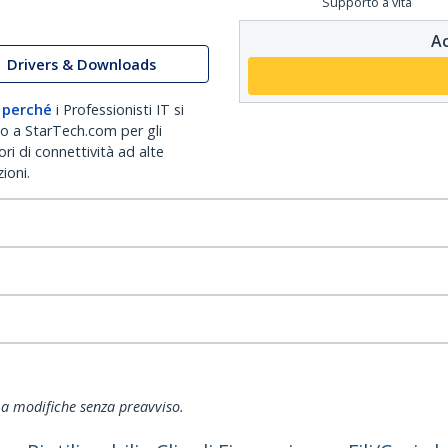
Supporto a vita
Ac
Drivers & Downloads
 perché
i Professionisti IT si
no a StarTech.com per gli
ri di connettività ad alte
ioni.
ti a modifiche senza preavviso.