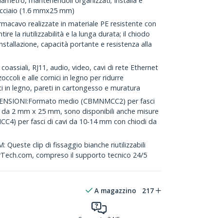
iametro, mantenendoli organizzati; Installa e
n acciaio (1.6 mmx25 mm)
macavo realizzate in materiale PE resistente con
re la riutilizzabilità e la lunga durata; il chiodo
installazione, capacità portante e resistenza alla
assiali, RJ11, audio, video, cavi di rete Ethernet
coli e alle cornici in legno per ridurre
ci in legno, pareti in cartongesso e muratura
ENSIONI:Formato medio (CBMNMCC2) per fasci
i da 2 mm x 25 mm, sono disponibili anche misure
4) per fasci di cavi da 10-14 mm con chiodi da
ste clip di fissaggio bianche riutilizzabili
arTech.com, compreso il supporto tecnico 24/5
A magazzino
217