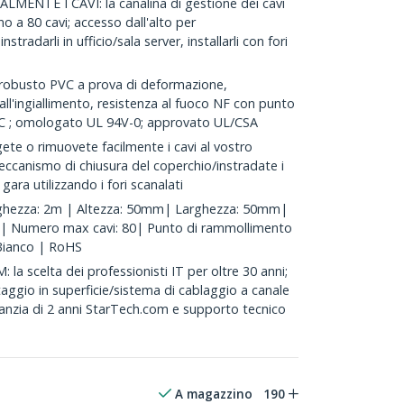
NTE I CAVI: la canalina di gestione dei cavi
no a 80 cavi; accesso dall'alto per
stradarli in ufficio/sala server, installarli con fori
obusto PVC a prova di deformazione,
all'ingiallimento, resistenza al fuoco NF con punto
6C ; omologato UL 94V-0; approvato UL/CSA
te o rimuovete facilmente i cavi al vostro
ccanismo di chiusura del coperchio/instradate i
 gara utilizzando i fori scanalati
hezza: 2m | Altezza: 50mm| Larghezza: 50mm|
| Numero max cavi: 80| Punto di rammollimento
 Bianco | RoHS
scelta dei professionisti IT per oltre 30 anni;
taggio in superficie/sistema di cablaggio a canale
anzia di 2 anni StarTech.com e supporto tecnico
A magazzino
190