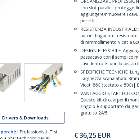
ORGANIZZARE PROFESSIONALME
con slot paralleli protegge fi
aggiungere/rimuovere i cavi, in
per viti
RESISTENZA INDUSTRIALE: r
autoestinguente, resistente 
di rammollimento Vicat a 8
DESIGN FLESSIBILE: Aggiunge
passacavo con il semplice me
cavi dentro e fuori la pista di
SPECIFICHE TECNICHE: Lung
Larghezza scanalatura: 8mm
Vicat: 86C (testato a 50C)|
VANTAGGIO STARTECH.COM: la 
Questo kit di cavi per il mon
singolo è supportato da gar
gratuito 24/5
Drivers & Downloads
 perché
i Professionisti IT si
€
36,25
EUR
no a StarTech.com per gli