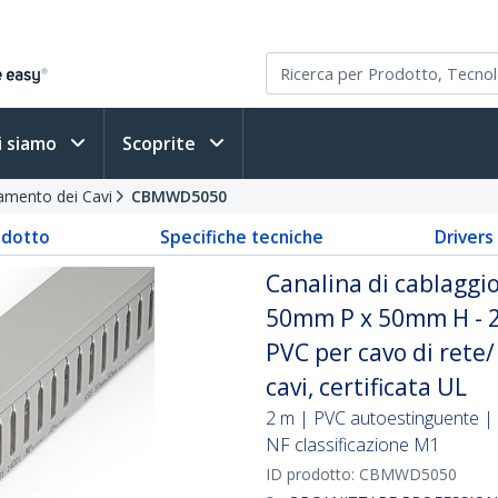
i siamo
Scoprite
damento dei Cavi
CBMWD5050
odotto
Specifiche tecniche
Driver
Canalina di cablaggio
50mm P x 50mm H - 2m
PVC per cavo di rete
cavi, certificata UL
2 m | PVC autoestinguente | 
NF classificazione M1
ID prodotto:
CBMWD5050