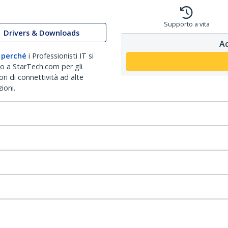
Supporto a vita
Drivers & Downloads
Ac
 perché
i Professionisti IT si
no a StarTech.com per gli
ri di connettività ad alte
ioni.