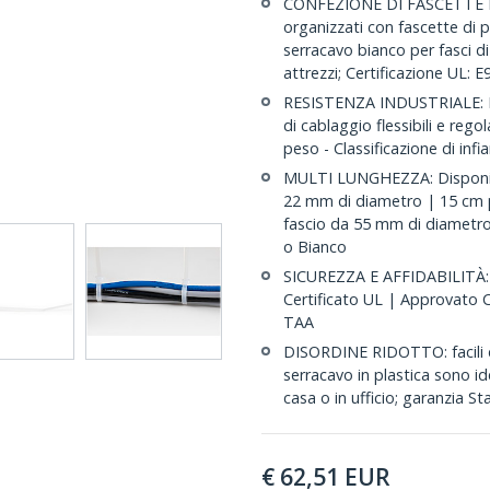
CONFEZIONE DI FASCETTE DI
organizzati con fascette di 
serracavo bianco per fasci d
attrezzi; Certificazione UL: 
RESISTENZA INDUSTRIALE: Rea
di cablaggio flessibili e rego
peso - Classificazione di inf
MULTI LUNGHEZZA: Disponibil
22 mm di diametro | 15 cm 
fascio da 55 mm di diametro
o Bianco
SICUREZZA E AFFIDABILITÀ: C
Certificato UL | Approvato
TAA
DISORDINE RIDOTTO: facili da
serracavo in plastica sono id
casa o in ufficio; garanzia S
€
62,51
EUR