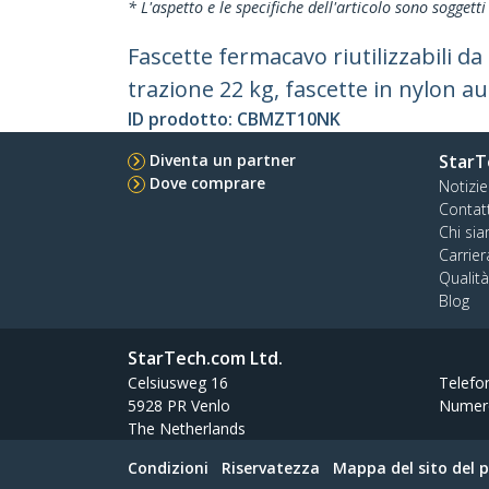
* L'aspetto e le specifiche dell'articolo sono sogget
Fascette fermacavo riutilizzabili d
trazione 22 kg, fascette in nylon a
ID prodotto:
CBMZT10NK
Diventa un partner
StarT
Dove comprare
Notizie
Contat
Chi si
Carrier
Qualit
Blog
StarTech.com Ltd.
Celsiusweg 16
Telefo
5928 PR Venlo
Numer
The Netherlands
Condizioni
Riservatezza
Mappa del sito del 