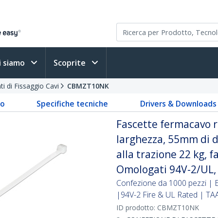
i siamo
Scoprite
i di Fissaggio Cavi
CBMZT10NK
to
Specifiche tecniche
Drivers & Downloads
Fascette fermacavo ri
larghezza, 55mm di d
alla trazione 22 kg, 
Omologati 94V-2/UL, 
Confezione da 1000 pezzi | 
|94V-2 Fire & UL Rated | TA
ID prodotto:
CBMZT10NK