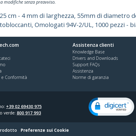
ti a modifiche senza preavviso.
a 25 cm - 4 mm di larghezza, 55mm di diametro del
utobloccanti, Omologati 94V-2/UL, 1000 pezzi - b
ech.com
Assistenza clienti
Knowledge Base
tateci
Drivers and Downloads
amo
Support FAQs
a
Assistenza
à e Conformità
Norme di garanzia
no:
+39 02 69430 975
o verde:
800 917 993
prodotto
Preferenze sui Cookie