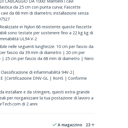
 CABLAGGIO DA 1000: Mantieni i cavi
plastica da 25 cm con punta curva; Fascette
i cavi da 68 mm di diametro; installazione senza
E97527
lizzate in Nylon 66 resistente queste fascette
labili sono testate per sostenere fino a 22 kg kg di
iammabilità UL94 V-2
e nelle seguenti lunghezze: 10 cm per fascio da
per fascio da 39 mm di diametro | 20 cm per
 | 25 cm per fascio da 68 mm di diametro | Nero
lassificazione di infiammabilità 94V-2|
 CE |Certificazione DNV-GL | RoHS | Conforme
 installare e da stringere, questi extra-grande
eali per riorganizzare la tua postazione di lavoro a
tarTech.com di 2 anni
A magazzino
23