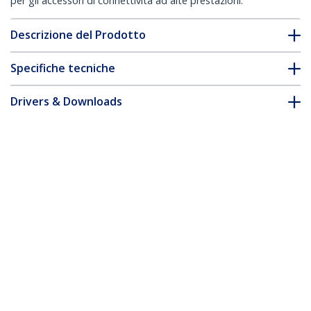
per gli accessori di connettività ad alte prestazioni.
Descrizione del Prodotto
Specifiche tecniche
Drivers & Downloads
FAQ e conformità
* L'aspetto e le specifiche dell'articolo sono soggetti a modifiche
senza preavviso.
Fascette fermacavo riutilizzabili da 25
cm - 7 mm di larghezza, 65 mm di
diametro del fascio e resistenza alla
trazione 22 kg, fascette di nylon per
interni/esterni, Omologati 94V-2/UL, 100