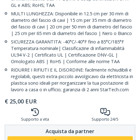
GL e ABS; RoHS; TAA
MULTI LUNGHEZZA: Disponibile in 12.5 cm per 30 mm di
diametro del fascio di cavi | 15 cm per 35 mm di diametro
del fascio di cavi | 20 cm per 50 mm di diametro del fascio
| 25 cm per 65 mm di diametro del fascio | Nero o Bianco
SICUREZZA GARANTITA: -40°C/-40°F fino a 85°C/185°F
Temperatura nominale| Classificazine di infiammabilità
UL94 V-2 | Certificato UL | Certificazione DNV-GL |
Omologato ABS | RoHS | Conforme alle norme TAA
RIDURRE I RIFIUTI E IL DISORDINE: facilmente richiudibili e
regolabili, questi extra-piccolo avvolgicavo da elettricista in
plastica sono ideali per riorganizzare la tua postazione di
lavoro a casa o in ufficio; garanzia di 2 anni StarTech.com
€
25,00
EUR
Supporto a vita
Supporto 24/5
Acquista da partner