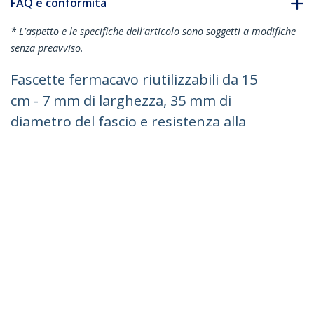
FAQ e conformità
* L'aspetto e le specifiche dell'articolo sono soggetti a modifiche
senza preavviso.
Fascette fermacavo riutilizzabili da 15
cm - 7 mm di larghezza, 35 mm di
diametro del fascio e resistenza alla
trazione 22 kg, fascette di nylon per
interni/esterni, Omologati 94V-2/UL, 100
pezzi - nero
ID prodotto:
CBMZTRB6BK
Diventa un partner
Dove comprare
StarTech.com
Notizie
Contattateci