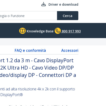
Driver e download
Cerca
Knowledge Base
800 917 993
FAQ e conformità
Accessori
rt 1.2 da 3 m - Cavo DisplayPort
x 2K Ultra HD - Cavo Video DP/DP
ideo/display DP - Connettori DP a
ti ad alta risoluzione 4k x 2k con il supporto
di DisplayPort®