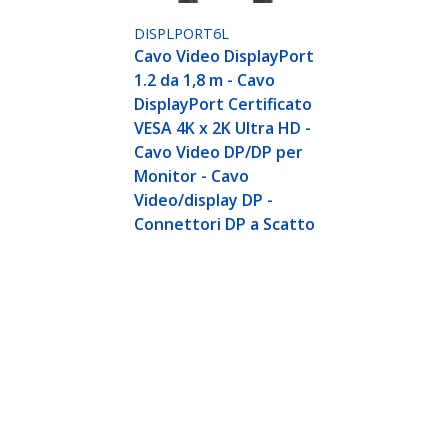
DISPLPORT6L
Cavo Video DisplayPort
1.2 da 1,8 m - Cavo
DisplayPort Certificato
VESA 4K x 2K Ultra HD -
Cavo Video DP/DP per
Monitor - Cavo
Video/display DP -
Connettori DP a Scatto
 Cavo DisplayPort Certificato VESA 4K x 2K Ultr
P - Connettori DP a Scatto
ech.com
Assistenza clienti
Knowledge Base
tateci
Drivers and Downloads