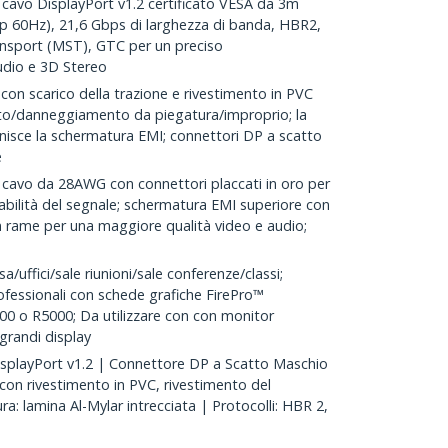
avo DisplayPort v1.2 certificato VESA da 3m
 60Hz), 21,6 Gbps di larghezza di banda, HBR2,
nsport (MST), GTC per un preciso
audio e 3D Stereo
on scarico della trazione e rivestimento in PVC
to/danneggiamento da piegatura/improprio; la
rnisce la schermatura EMI; connettori DP a scatto
e
vo da 28AWG con connettori placcati in oro per
dabilità del segnale; schermatura EMI superiore con
 in rame per una maggiore qualità video e audio;
/uffici/sale riunioni/sale conferenze/classi;
ofessionali con schede grafiche FirePro™
0 o R5000; Da utilizzare con con monitor
grandi display
splayPort v1.2 | Connettore DP a Scatto Maschio
on rivestimento in PVC, rivestimento del
: lamina Al-Mylar intrecciata | Protocolli: HBR 2,