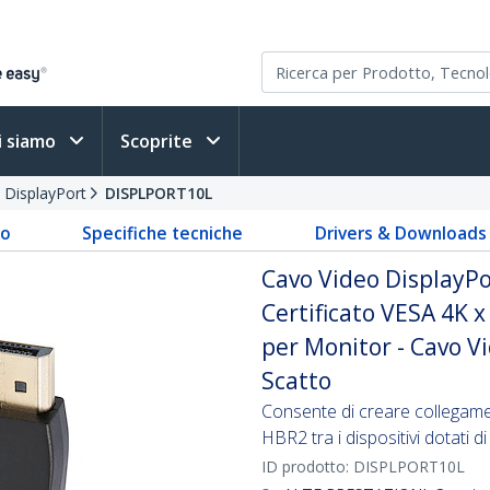
i siamo
Scoprite
i DisplayPort
DISPLPORT10L
to
Specifiche tecniche
Drivers & Downloads
Cavo Video DisplayPo
Certificato VESA 4K 
per Monitor - Cavo V
Scatto
Consente di creare collegamen
HBR2 tra i dispositivi dotati 
ID prodotto:
DISPLPORT10L