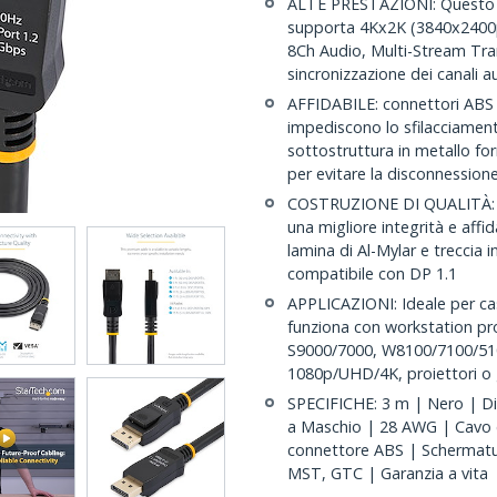
ALTE PRESTAZIONI: Questo c
supporta 4Kx2K (3840x2400p
8Ch Audio, Multi-Stream Tra
sincronizzazione dei canali 
AFFIDABILE: connettori ABS c
impediscono lo sfilacciamen
sottostruttura in metallo fo
per evitare la disconnession
COSTRUZIONE DI QUALITÀ: ca
una migliore integrità e affi
lamina di Al-Mylar e treccia
compatibile con DP 1.1
APPLICAZIONI: Ideale per casa
funziona con workstation pr
S9000/7000, W8100/7100/510
1080p/UHD/4K, proiettori o 
SPECIFICHE: 3 m | Nero | Di
a Maschio | 28 AWG | Cavo c
connettore ABS | Schermatura
MST, GTC | Garanzia a vita