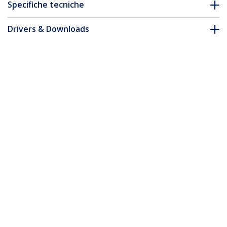
Specifiche tecniche
Drivers & Downloads
FAQ e conformità
* L'aspetto e le specifiche dell'articolo sono soggetti a modifiche
senza preavviso.
Cavo DisplayPort 1.4 da 30 cm - 8K 60Hz
HDR10 - Video Ultra HD 4K 120Hz - Cavo
DP 1.4 per monitor/display - Cavo DP a
DP - M/M
ID prodotto:
DP14VMM1F
Diventa un partner
Dove comprare
StarTech.com