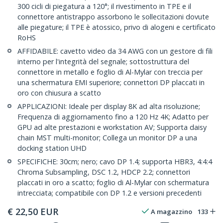
300 cicli di piegatura a 120°; il rivestimento in TPE e il
connettore antistrappo assorbono le sollecitazioni dovute
alle piegature; il TPE è atossico, privo di alogeni e certificato
RoHS
AFFIDABILE: cavetto video da 34 AWG con un gestore di fili
interno per l'integrità del segnale; sottostruttura del
connettore in metallo e foglio di Al-Mylar con treccia per
una schermatura EMI superiore; connettori DP placcati in
oro con chiusura a scatto
APPLICAZIONI: Ideale per display 8K ad alta risoluzione;
Frequenza di aggiornamento fino a 120 Hz 4K; Adatto per
GPU ad alte prestazioni e workstation AV; Supporta daisy
chain MST multi-monitor; Collega un monitor DP a una
docking station UHD
SPECIFICHE: 30cm; nero; cavo DP 1.4; supporta HBR3, 4:4:4
Chroma Subsampling, DSC 1.2, HDCP 2.2; connettori
placcati in oro a scatto; foglio di Al-Mylar con schermatura
intrecciata; compatibile con DP 1.2 e versioni precedenti
€
22,50
EUR
A magazzino
133