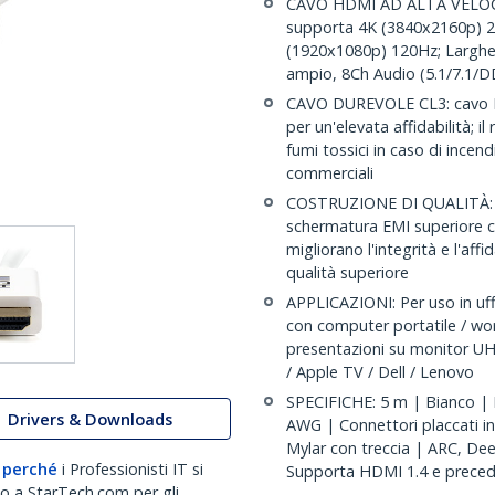
CAVO HDMI AD ALTA VELOCI
supporta 4K (3840x2160p) 2
(1920x1080p) 120Hz; Larghe
ampio, 8Ch Audio (5.1/7.1/
CAVO DUREVOLE CL3: cavo HD
per un'elevata affidabilità; il 
fumi tossici in caso di incend
commerciali
COSTRUZIONE DI QUALITÀ: ca
schermatura EMI superiore co
migliorano l'integrità e l'aff
qualità superiore
APPLICAZIONI: Per uso in uffi
con computer portatile / wor
presentazioni su monitor U
/ Apple TV / Dell / Lenovo
SPECIFICHE: 5 m | Bianco |
Drivers & Downloads
AWG | Connettori placcati in
Mylar con treccia | ARC, De
 perché
i Professionisti IT si
Supporta HDMI 1.4 e preced
no a StarTech.com per gli