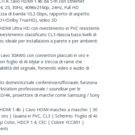
TÀ: cavo HDMI 1.4b da 5 m con Ethernet
4, 25, 30Hz, 4096x2160p, 24Hz, Full HD
zza di banda 10,2 Gbps, rapporto di aspetto
DD+/Dolby TrueHD), video 3D
MI Ultra HD con rivestimento in PVC resistente
rivestimento classificato CL3 rilascia bassi livelli di
io; ideale per installazioni a parete e per ambienti
vo 30AWG con connettori placcati in oro e
n foglio di Al-Mylar e treccia di rame che
idabilità del segnale, fornendo video e audio di
ci domestici/sale conferenze/uffici/aule; funziona
kstation professionale / soundbar per le
HD/4K, proiettore di marche come Samsung / Sony
 HDMI 1.4b | Cavo HDMI maschio a maschio | 30
 oro | Guaina in PVC, CL3 | Schermo: Foglio di Al-
ep Color, HDCP 1.4, CEC | Colore YCC601 |
enti