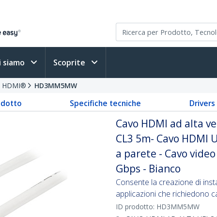
i siamo
Scoprite
vi HDMI®
HD3MM5MW
odotto
Specifiche tecniche
Driver
Cavo HDMI ad alta vel
CL3 5m- Cavo HDMI Ul
a parete - Cavo vide
Gbps - Bianco
Consente la creazione di inst
applicazioni che richiedono c
ID prodotto:
HD3MM5MW