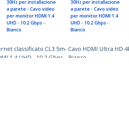
30Hz per installazione
30Hz per installazione
a parete - Cavo video
a parete - Cavo video
per monitor HDMI 1.4
per monitor HDMI 1.4
UHD - 10.2 Gbps -
UHD - 10.2 Gbps -
Bianco
Bianco
ernet classificato CL3 5m- Cavo HDMI Ultra HD 4k
MI 1.4 UHD - 10.2 Gbps - Bianco
ech.com
Assistenza clienti
Knowledge Base
tateci
Drivers and Downloads
amo
Support FAQs
a
Assistenza
à e Conformità
Norme di garanzia