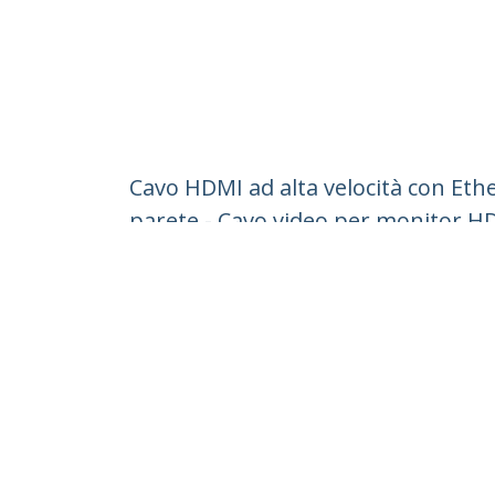
Cavo HDMI ad alta velocità con Eth
parete - Cavo video per monitor HD
ID prodotto:
HD3MM5MW
Diventa un partner
StarT
Dove comprare
Notizie
Contat
Chi si
Carrier
Qualit
Blog
StarTech.com Ltd.