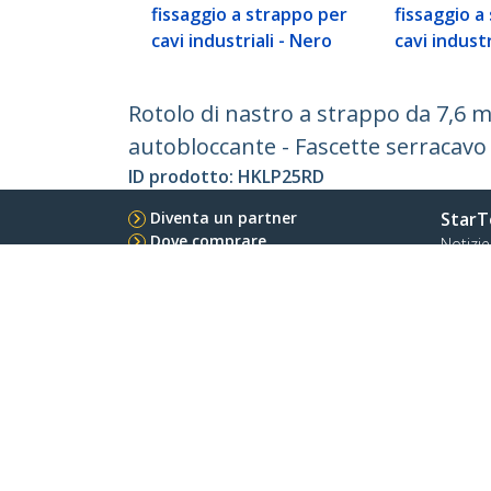
fissaggio a strappo per
fissaggio a
cavi industriali - Nero
cavi industri
Rotolo di nastro a strappo da 7,6 m -
autobloccante - Fascette serracavo 
ID prodotto:
HKLP25RD
Diventa un partner
StarT
Dove comprare
Notizie
Contat
Chi si
Carrier
Qualit
Blog
StarTech.com Ltd.
Celsiusweg 16
Telefo
5928 PR Venlo
Numer
The Netherlands