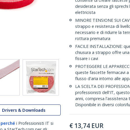
consente di creare fascette p
desiderata senza gli sprechi l
elettricista
MINORE TENSIONE SUI CAVI: 
strappo e resistenza di livell
necessario e di ridurre la te
rottura prematura
FACILE INSTALLAZIONE: quest
chiusura a strappo offre una 
fissare i cavi
PROTEGGERE LE APPARECCHIA
queste fascette fermacavi a str
flusso d'aria intorno alle app
LA SCELTA DEI PROFESSIONIS
professionisti dell'IT, quest
anni, compresa l'assistenza t
Disponibile in diversi colori/
Drivers & Downloads
 perché
i Professionisti IT si
€
13,74
EUR
no a StarTech.com per gli