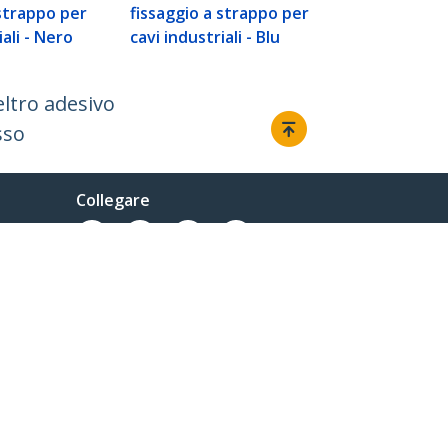
cavi industria
 strappo per
fissaggio a strappo per
iali - Nero
cavi industriali - Blu
eltro adesivo
sso
Collegare