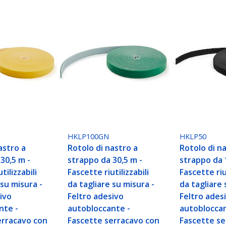
HKLP100GN
HKLP50
astro a
Rotolo di nastro a
Rotolo di n
30,5 m -
strappo da 30,5 m -
strappo da 
tilizzabili
Fascette riutilizzabili
Fascette riut
 su misura -
da tagliare su misura -
da tagliare 
ivo
Feltro adesivo
Feltro ades
nte -
autobloccante -
autobloccan
erracavo con
Fascette serracavo con
Fascette se