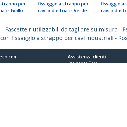
 strappo per
fissaggio a strappo per
fissaggio a
ali - Giallo
cavi industriali - Verde
cavi industr
 Fascette riutilizzabili da tagliare su misura - F
con fissaggio a strappo per cavi industriali - Ro
ech.com
Assistenza clienti
Knowledge Base
tateci
Drivers and Downloads
amo
Support FAQs
a
Assistenza
à e Conformità
Norme di garanzia
no:
+39 02 69430 975
o verde:
800 917 993