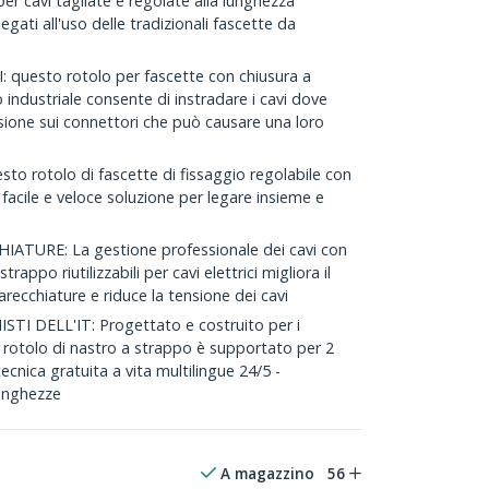
er cavi tagliate e regolate alla lunghezza
egati all'uso delle tradizionali fascette da
questo rotolo per fascette con chiusura a
o industriale consente di instradare i cavi dove
nsione sui connettori che può causare una loro
o rotolo di fascette di fissaggio regolabile con
facile e veloce soluzione per legare insieme e
TURE: La gestione professionale dei cavi con
appo riutilizzabili per cavi elettrici migliora il
arecchiature e riduce la tensione dei cavi
TI DELL'IT: Progettato e costruito per i
o rotolo di nastro a strappo è supportato per 2
ecnica gratuita a vita multilingue 24/5 -
lunghezze
A magazzino
56