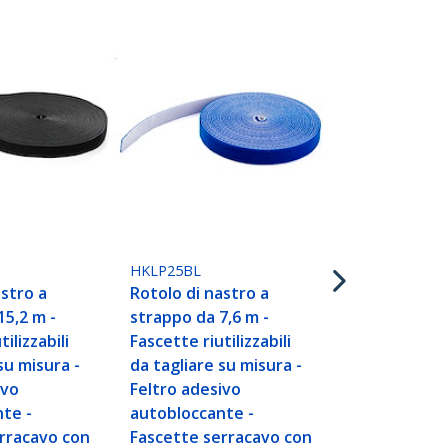
HKLP25YW
Rotolo di na
HKLP25BL
strappo da 7
astro a
Rotolo di nastro a
Fascette riut
15,2 m -
strappo da 7,6 m -
da tagliare 
ilizzabili
Fascette riutilizzabili
Feltro adesi
su misura -
da tagliare su misura -
autobloccan
ivo
Feltro adesivo
Fascette se
te -
autobloccante -
fissaggio a 
rracavo con
Fascette serracavo con