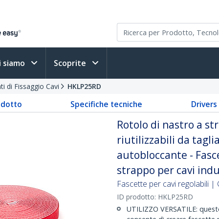
i siamo
Scoprite
i di Fissaggio Cavi
HKLP25RD
odotto
Specifiche tecniche
Driver
Rotolo di nastro a st
riutilizzabili da tagl
autobloccante - Fasce
strappo per cavi indu
Fascette per cavi regolabili |
ID prodotto:
HKLP25RD
UTILIZZO VERSATILE: questo 