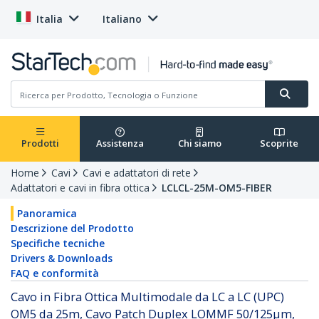
Italia
Italiano
Prodotti
Assistenza
Chi siamo
Scoprite
Home
Cavi
Cavi e adattatori di rete
Adattatori e cavi in fibra ottica
LCLCL-25M-OM5-FIBER
Panoramica
Descrizione del Prodotto
Specifiche tecniche
Drivers & Downloads
FAQ e conformità
Cavo in Fibra Ottica Multimodale da LC a LC (UPC)
OM5 da 25m, Cavo Patch Duplex LOMMF 50/125µm,