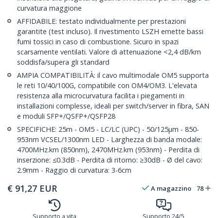
curvatura maggione
AFFIDABILE: testato individualmente per prestazioni
garantite (test incluso). Il rivestimento LSZH emette bassi
fumi tossici in caso di combustione. Sicuro in spazi
scarsamente ventilati. Valore di attenuazione <2,4 dB/km
soddisfa/supera gli standard
AMPIA COMPATIBILITÀ: il cavo multimodale OM5 supporta
le reti 10/40/100G, compatibile con OM4/OM3. L'elevata
resistenza alla microcurvatura facilita i piegamenti in
installazioni complesse, ideali per switch/server in fibra, SAN
e moduli SFP+/QSFP+/QSFP28
SPECIFICHE: 25m - OM5 - LC/LC (UPC) - 50/125µm - 850-
953nm VCSEL/1300nm LED - Larghezza di banda modale:
4700MHz.km (850nm), 2470MHz.km (953nm) - Perdita di
inserzione: ≤0.3dB - Perdita di ritorno: ≥30dB - Ø del cavo:
2.9mm - Raggio di curvatura: 3-6cm
€
91,27
EUR
A magazzino
78
Supporto a vita
Supporto 24/5