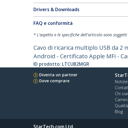
Drivers & Downloads
FAQ e conformità
* L'aspetto e le specifiche dell'articolo sono sogget
Cavo di ricarica multiplo USB da 2 
Android - Certificato Apple MFi - Ca
ID prodotto:
LTCUB2MGR
Diventa un partner
StarT
Dove comprare
Notizie
Contat
Chi si
Carrier
Qualit
Blog
StarTech.com Ltd.