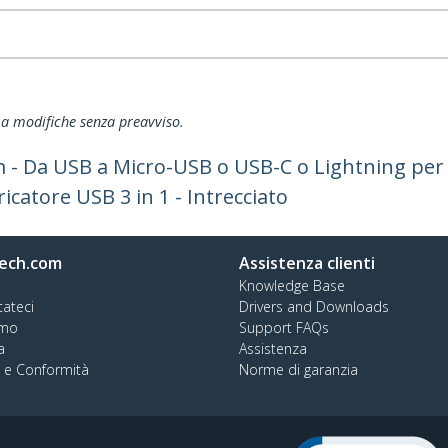
ti a modifiche senza preavviso.
m - Da USB a Micro-USB o USB-C o Lightning per i
ricatore USB 3 in 1 - Intrecciato
ech.com
Assistenza clienti
Knowledge Base
tateci
Drivers and Downloads
amo
Support FAQs
a
Assistenza
à e Conformità
Norme di garanzia