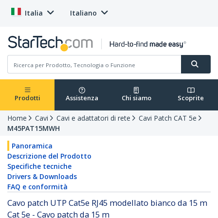
Italia
Italiano
Prodotti
Assistenza
Chi siamo
Scoprite
Home
Cavi
Cavi e adattatori di rete
Cavi Patch CAT 5e
M45PAT15MWH
Panoramica
Descrizione del Prodotto
Specifiche tecniche
Drivers & Downloads
FAQ e conformità
Cavo patch UTP Cat5e RJ45 modellato bianco da 15 m
Cat 5e - Cavo patch da 15 m