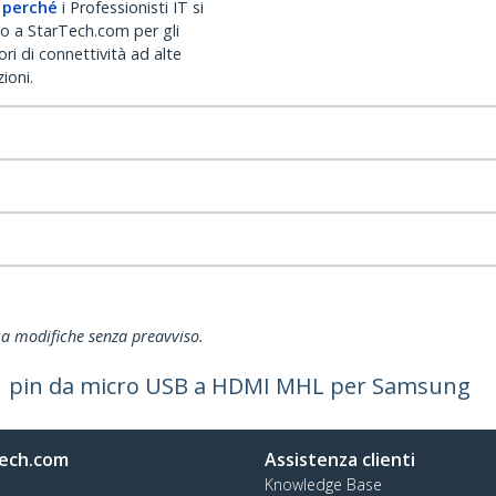
 perché
i Professionisti IT si
no a StarTech.com per gli
ri di connettività ad alte
ioni.
ti a modifiche senza preavviso.
11 pin da micro USB a HDMI MHL per Samsung
ech.com
Assistenza clienti
Knowledge Base