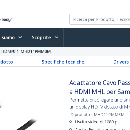
i siamo
Scoprite
vi HDMI®
MHD11PMM3M
odotto
Specifiche tecniche
Driver
Adattatore Cavo Pass
a HDMI MHL per Sa
Permette di collegare uno s
un display HDTV dotato di M
ID prodotto:
MHD11PMM3M
Uscita video di 1080 p
Audio digitale supportato