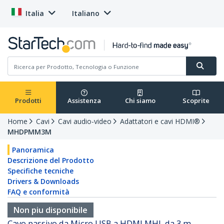
Italia
Italiano
Prodotti
Assistenza
Chi siamo
Scoprite
Home
Cavi
Cavi audio-video
Adattatori e cavi HDMI®
MHDPMM3M
Panoramica
Descrizione del Prodotto
Specifiche tecniche
Drivers & Downloads
FAQ e conformità
Non piu disponibile
Cavo passivo da Micro USB a HDMI MHL da 3 m