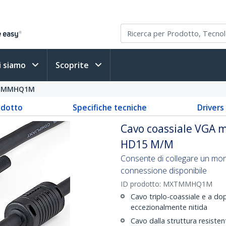
i siamo
Scoprite
TMMHQ1M
odotto
Specifiche tecniche
Driver
Cavo coassiale VGA mo
HD15 M/M
Consente di collegare un moni
connessione disponibile
ID prodotto:
MXTMMHQ1M
Cavo triplo-coassiale e a dop
eccezionalmente nitida
Cavo dalla struttura resiste