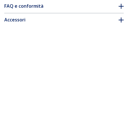
FAQ e conformità
Accessori
* L'aspetto e le specifiche dell'articolo sono soggetti a modifiche
senza preavviso.
Vi potrebbe interessare anche
MXTMMHQ1M
Cavo coassiale VGA
MXTMMHQ2M
monitor alta
Cavo coassiale video
risoluzione 1 m -
VGA monitor alta
HD15 M/M
risoluzione 2 m -
HD15 a HD15 M/M