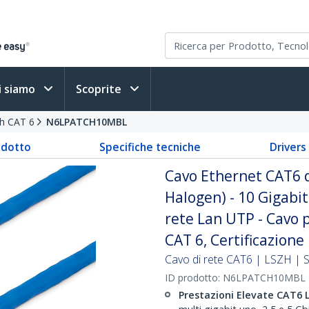
i siamo
Scoprite
ch CAT 6
N6LPATCH10MBL
odotto
Specifiche tecniche
Driver
Cavo Ethernet CAT6 
Halogen) - 10 Gigabi
rete Lan UTP - Cavo p
CAT 6, Certificazione
Cavo di rete CAT6 | LSZH | 
ID prodotto:
N6LPATCH10MBL
Prestazioni Elevate CAT6 