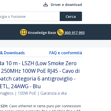
Driver e download
Cerca
Knowledge Base
800 917 993
s & Downloads
FAQ e conformità
da 10 m - LSZH (Low Smoke Zero
t 250MHz 100W PoE RJ45 - Cavo di
atch categoria 6 antigroviglio -
 ETL, 24AWG - Blu
Snagless | 100W PoE | Garanzia a vita
LSZH:
Cavo ethernet in rame puro per connessioni