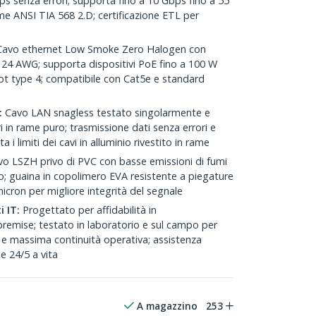
ps senza errori; supporta fino a 10 Gbps fino a 55
e ANSI TIA 568 2.D; certificazione ETL per
avo ethernet Low Smoke Zero Halogen con
 24 AWG; supporta dispositivi PoE fino a 100 W
t type 4; compatibile con Cat5e e standard
:
Cavo LAN snagless testato singolarmente e
 in rame puro; trasmissione dati senza errori e
 i limiti dei cavi in alluminio rivestito in rame
o LSZH privo di PVC con basse emissioni di fumi
io; guaina in copolimero EVA resistente a piegature
micron per migliore integrità del segnale
i IT:
Progettato per affidabilità in
remise; testato in laboratorio e sul campo per
 e massima continuità operativa; assistenza
le 24/5 a vita
A magazzino
253