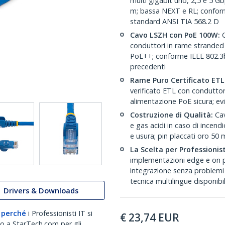
multi gigabit uno, 2,5 e 5 Gb
m; bassa NEXT e RL; conform
standard ANSI TIA 568.2 D
Cavo LSZH con PoE 100W:
C
conduttori in rame stranded
PoE++; conforme IEEE 802.3b
precedenti
Rame Puro Certificato ETL
verificato ETL con conduttori
alimentazione PoE sicura; evita
Costruzione di Qualità:
Cav
e gas acidi in caso di incend
e usura; pin placcati oro 50 
La Scelta per Professionist
implementazioni edge e on p
integrazione senza problemi
tecnica multilingue disponibi
Drivers & Downloads
 perché
i Professionisti IT si
€
23,74
EUR
no a StarTech.com per gli