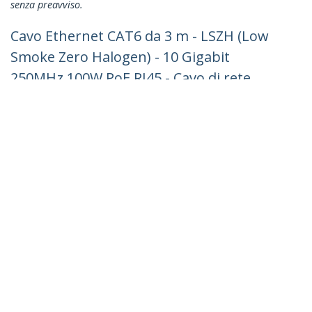
senza preavviso.
Cavo Ethernet CAT6 da 3 m - LSZH (Low
Smoke Zero Halogen) - 10 Gigabit
250MHz 100W PoE RJ45 - Cavo di rete
Lan UTP - Cavo patch categoria 6
antigroviglio - CAT 6, Certificazione ETL,
24AWG - Nero
ID prodotto:
N6LPATCH3MBK
Diventa un partner
Dove comprare
StarTech.com
Notizie
Contattateci
Chi siamo
Carriera
Qualità e Conformità