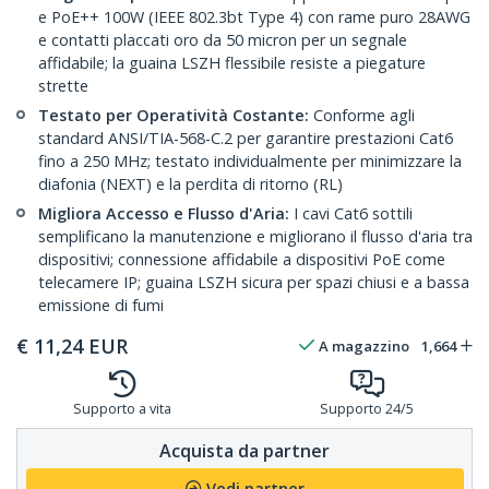
e PoE++ 100W (IEEE 802.3bt Type 4) con rame puro 28AWG
e contatti placcati oro da 50 micron per un segnale
affidabile; la guaina LSZH flessibile resiste a piegature
strette
Testato per Operatività Costante:
Conforme agli
standard ANSI/TIA-568-C.2 per garantire prestazioni Cat6
fino a 250 MHz; testato individualmente per minimizzare la
diafonia (NEXT) e la perdita di ritorno (RL)
Migliora Accesso e Flusso d'Aria:
I cavi Cat6 sottili
semplificano la manutenzione e migliorano il flusso d'aria tra
dispositivi; connessione affidabile a dispositivi PoE come
telecamere IP; guaina LSZH sicura per spazi chiusi e a bassa
emissione di fumi
€
11,24
EUR
A magazzino
1,664
Supporto a vita
Supporto 24/5
Acquista da partner
Vedi partner