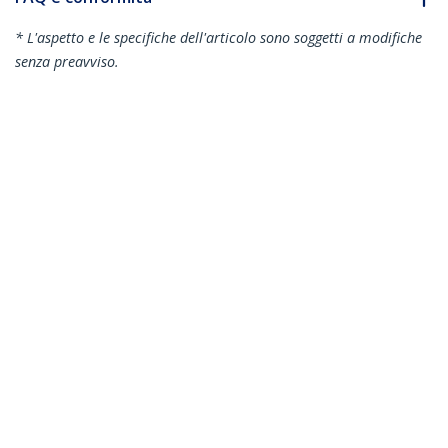
* L'aspetto e le specifiche dell'articolo sono soggetti a modifiche
senza preavviso.
Vi potrebbe interessare anche
N6PAT150CMBKS
N6PAT150CMGRS
Cavo di Rete
Cavo di Rete
Ethernet Snagless
Ethernet Snagless
CAT6 da 1,5m - Cavo
CAT6 da 1,5m - Cavo
Patch antigroviglio
Patch antigroviglio
slim RJ45 - Nero
slim RJ45 - Grigio