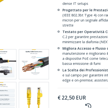
dense IT setups
Progettato per le Prestazi
(IEEE 802.3bt Type 4) con r
micron per un segnale affidab
strette
Testato per Operatività C
C.2 per garantire prestazion
minimizzare la diafonia (NEXT
Migliora Accesso e Flusso d
manutenzione e migliorano il 
a dispositivi PoE come telec
bassa emissione di fumi
La Scelta dei Professionisti
e sul campo per garantire inte
edge e on-premise; assistenz
€
22,50
EUR