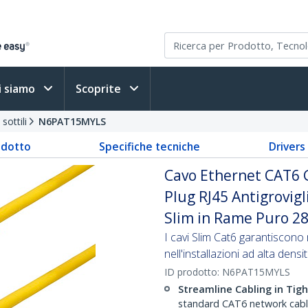
i siamo
Scoprite
sottili
N6PAT15MYLS
odotto
Specifiche tecniche
Driver
Cavo Ethernet CAT6 G
Plug RJ45 Antigrovigli
Slim in Rame Puro 28
I cavi Slim Cat6 garantiscono m
nell'installazioni ad alta densi
ID prodotto:
N6PAT15MYLS
Streamline Cabling in Tig
standard CAT6 network cables,