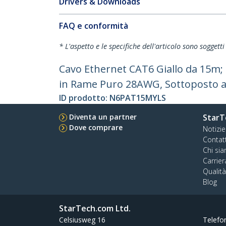
Drivers & Downloads
FAQ e conformità
* L'aspetto e le specifiche dell'articolo sono sogget
Cavo Ethernet CAT6 Giallo da 15m; P
in Rame Puro 28AWG, Sottoposto a 
ID prodotto:
N6PAT15MYLS
Diventa un partner
StarT
Dove comprare
Notizie
Contat
Chi si
Carrier
Qualit
Blog
StarTech.com Ltd.
Celsiusweg 16
Telefo