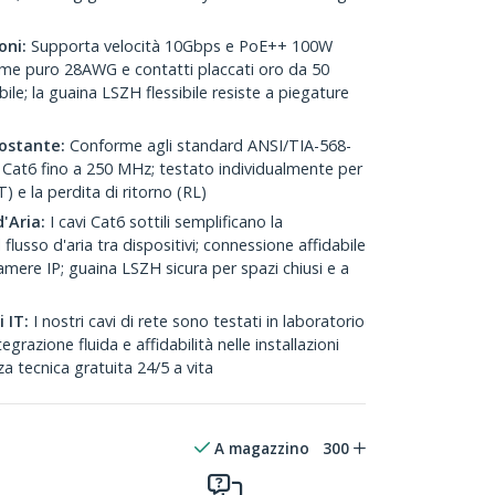
oni:
Supporta velocità 10Gbps e PoE++ 100W
ame puro 28AWG e contatti placcati oro da 50
ile; la guaina LSZH flessibile resiste a piegature
ostante:
Conforme agli standard ANSI/TIA-568-
i Cat6 fino a 250 MHz; testato individualmente per
) e la perdita di ritorno (RL)
'Aria:
I cavi Cat6 sottili semplificano la
flusso d'aria tra dispositivi; connessione affidabile
amere IP; guaina LSZH sicura per spazi chiusi e a
 IT:
I nostri cavi di rete sono testati in laboratorio
grazione fluida e affidabilità nelle installazioni
a tecnica gratuita 24/5 a vita
A magazzino
300