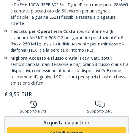
e PoE++ 100W (IEEE 802.3bt Type 4) con rame puro 28AWG
e contatti placcati oro da 50 micron per un segnale
affidabile; la guaina LSZH flessibile resiste a piegature
strette
Testato per Operatività Costante:
Conforme agli
standard ANSI/TIA-568-C.2 per garantire prestazioni Cat6
fino a 250 MHz; testato individualmente per minimizzare la
diafonia (NEXT) e la perdita di ritorno (RL)
Migliora Accesso e Flusso d'Aria:
I cavi Cat6 sottili
semplificano la manutenzione e migliorano il flusso d'aria tra
dispositivi; connessione affidabile a dispositivi PoE come
telecamere IP; guaina LSZH sicura per spazi chiusi e a bassa
emissione di fumi
€
8,53
EUR
Supporto a vita
Supporto 24/5
Acquista da partner
Vedi partner