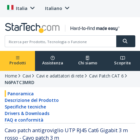
Italia
Italiano
Prodotti
Assistenza
Chi siamo
Scoprite
Home
Cavi
Cavi e adattatori di rete
Cavi Patch CAT 6
N6PATC3MRD
Panoramica
Descrizione del Prodotto
Specifiche tecniche
Drivers & Downloads
FAQ e conformità
Cavo patch antigroviglio UTP RJ45 Cat6 Gigabit 3 m
rosso - Cavo patch 3 m