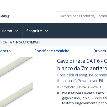
i siamo
Scoprite
ch CAT 6
N6PATC7MWH
odotto
Specifiche tecniche
Driver
Cavo di rete CAT 6 -
bianco da 7m antigro
Possibilità di eseguire connes
funzionalità Power-over-Ethe
ID prodotto:
N6PATC7MWH
Prestazioni Elevate Cat6:
C
gigabit uno, 2,5 e 5 Gbps se
testato singolarmente per c