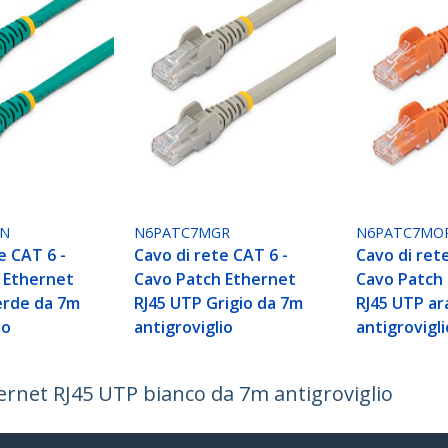
GN
N6PATC7MGR
N6PATC7MO
e CAT 6 -
Cavo di rete CAT 6 -
Cavo di ret
 Ethernet
Cavo Patch Ethernet
Cavo Patch
erde da 7m
RJ45 UTP Grigio da 7m
RJ45 UTP ar
io
antigroviglio
antigrovigli
hernet RJ45 UTP bianco da 7m antigroviglio