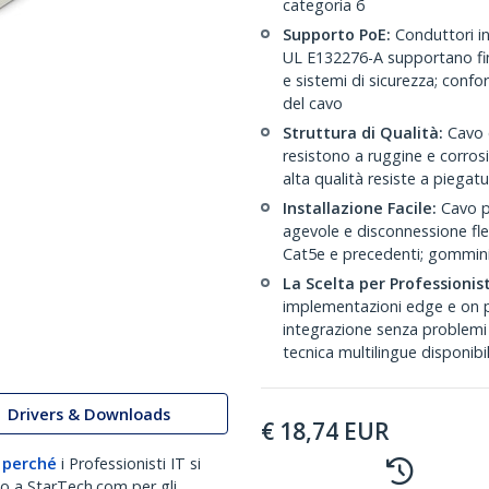
categoria 6
Supporto PoE:
Conduttori in
UL E132276-A supportano fin
e sistemi di sicurezza; conf
del cavo
Struttura di Qualità:
Cavo c
resistono a ruggine e corrosi
alta qualità resiste a piegat
Installazione Facile:
Cavo p
agevole e disconnessione fle
Cat5e e precedenti; gommini 
La Scelta per Professionist
implementazioni edge e on p
integrazione senza problemi
tecnica multilingue disponibi
Drivers & Downloads
€
18,74
EUR
 perché
i Professionisti IT si
no a StarTech.com per gli