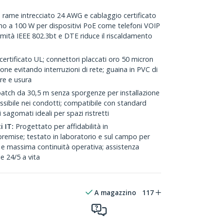
 rame intrecciato 24 AWG e cablaggio certificato
o a 100 W per dispositivi PoE come telefoni VOIP
ormità IEEE 802.3bt e DTE riduce il riscaldamento
ertificato UL; connettori placcati oro 50 micron
one evitando interruzioni di rete; guaina in PVC di
ure e usura
atch da 30,5 m senza sporgenze per installazione
ssibile nei condotti; compatibile con standard
sagomati ideali per spazi ristretti
i IT:
Progettato per affidabilità in
remise; testato in laboratorio e sul campo per
 e massima continuità operativa; assistenza
le 24/5 a vita
A magazzino
117