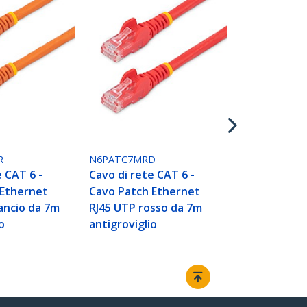
N6PATC7MYL
Cavo di rete
Cavo Patch 
RJ45 UTP gia
antigrovigli
R
N6PATC7MRD
e CAT 6 -
Cavo di rete CAT 6 -
 Ethernet
Cavo Patch Ethernet
ancio da 7m
RJ45 UTP rosso da 7m
o
antigroviglio