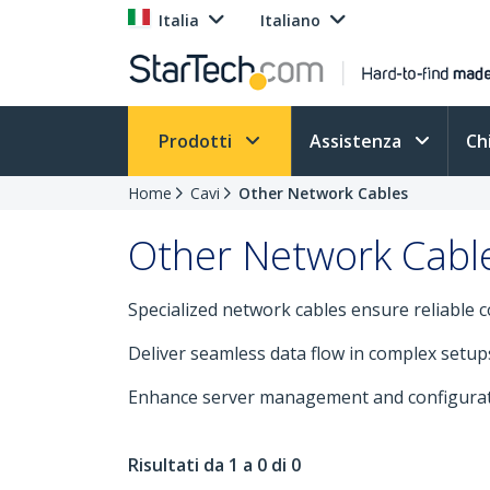
Italia
Italiano
Prodotti
Assistenza
Ch
Home
Cavi
Other Network Cables
Other Network Cabl
Specialized network cables ensure reliable c
Deliver seamless data flow in complex setup
Enhance server management and configuratio
Risultati da 1 a 0 di 0