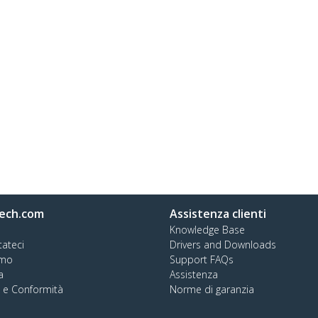
ech.com
Assistenza clienti
Knowledge Base
tateci
Drivers and Downloads
amo
Support FAQs
a
Assistenza
à e Conformità
Norme di garanzia