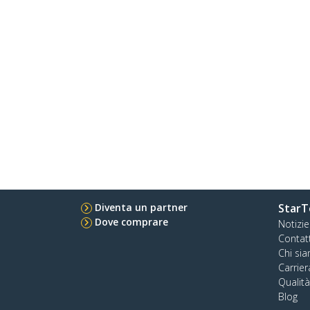
Diventa un partner
StarT
Dove comprare
Notizie
Contat
Chi si
Carrier
Qualit
Blog