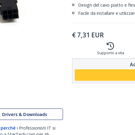
Design del cavo piatto e fles
Facile da installare e utilizza
€
7,31
EUR
Supporto a vita
Ac
Drivers & Downloads
 perché
i Professionisti IT si
no a StarTech.com per gli