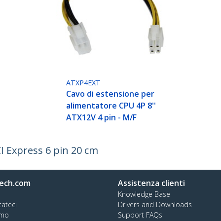
ATXP4EXT
Cavo di estensione per
alimentatore CPU 4P 8''
ATX12V 4 pin - M/F
I Express 6 pin 20 cm
ech.com
Assistenza clienti
Knowledge Base
tateci
Drivers and Downloads
amo
Support FAQs