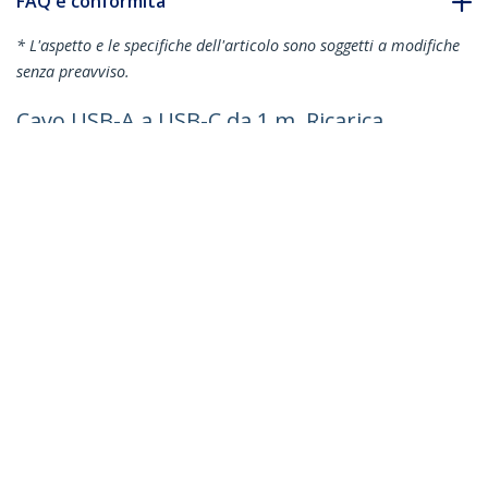
FAQ e conformità
* L'aspetto e le specifiche dell'articolo sono soggetti a modifiche
senza preavviso.
Cavo USB-A a USB-C da 1 m, Ricarica
Rapida, Robusto, a Spirale, per Ricarica e
Sincronizzazione 3A USB 2.0, Guaina
TPE e Fibra Aramidica
ID prodotto:
R2ACC-1M-USB-CABLE
Diventa un partner
Dove comprare
StarTech.com
Notizie
Contattateci
Chi siamo
Carriera
Qualità e Conformità