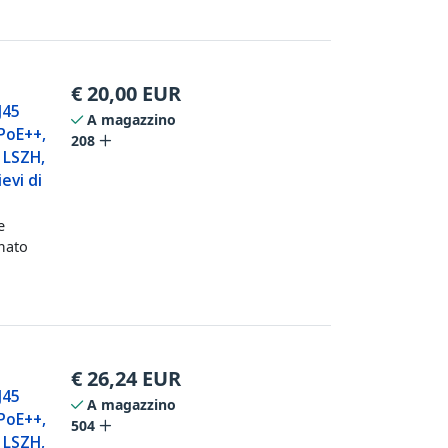
€
20,00
EUR
J45
A magazzino
PoE++,
208
 LSZH,
evi di
e
mato
€
26,24
EUR
J45
A magazzino
PoE++,
504
 LSZH,