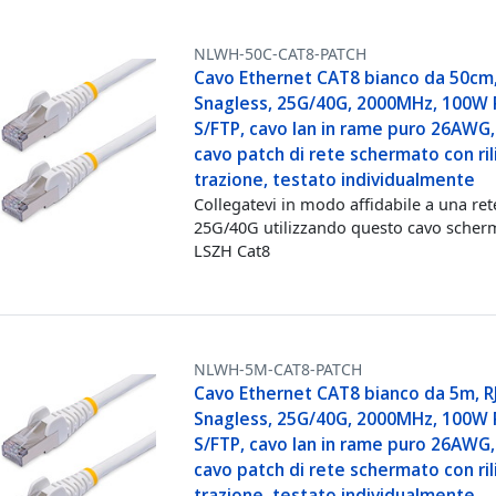
NLWH-50C-CAT8-PATCH
Cavo Ethernet CAT8 bianco da 50cm,
Snagless, 25G/40G, 2000MHz, 100W 
S/FTP, cavo lan in rame puro 26AWG,
cavo patch di rete schermato con rili
trazione, testato individualmente
Collegatevi in modo affidabile a una ret
25G/40G utilizzando questo cavo scher
LSZH Cat8
NLWH-5M-CAT8-PATCH
Cavo Ethernet CAT8 bianco da 5m, R
Snagless, 25G/40G, 2000MHz, 100W 
S/FTP, cavo lan in rame puro 26AWG,
cavo patch di rete schermato con rili
trazione, testato individualmente