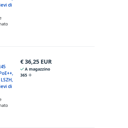
evi di
e
mato
€
36,25
EUR
J45
A magazzino
PoE++,
365
 LSZH,
evi di
e
mato