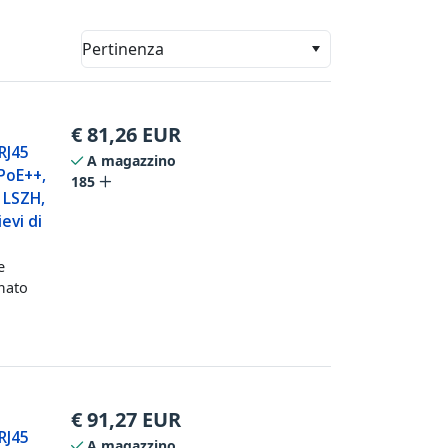
Pertinenza
€
81,26
EUR
RJ45
A magazzino
PoE++,
185
 LSZH,
evi di
e
mato
€
91,27
EUR
RJ45
A magazzino