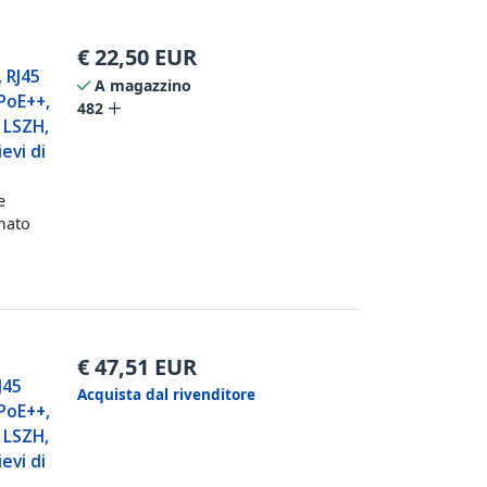
€
22,50
EUR
 RJ45
A magazzino
PoE++,
482
 LSZH,
evi di
e
mato
€
47,51
EUR
J45
Acquista dal rivenditore
PoE++,
 LSZH,
evi di