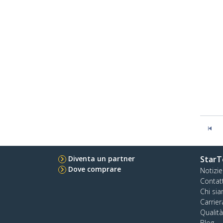
Diventa un partner
StarT
Dove comprare
Notizie
Contat
Chi si
Carrier
Qualit
Blog