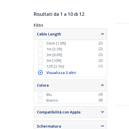
Risultati da 1 a 10 di 12
Filtri
Cable Length
(
2
)
50cm [1.6ft]
(
2
)
1m [3.3ft]
(
2
)
2m [6.6ft]
(
2
)
3m [10ft]
(
1
)
12ft [3.7m]
Visualizza 3 altri
Colore
(
4
)
Blu
(
8
)
Bianco
Compatibilità con Apple
Schermatura