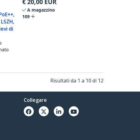
€
20,00
EUR
A magazzino
PoE++,
109
 LSZH,
evi di
e
mato
Risultati da 1 a 10 di 12
Collegare