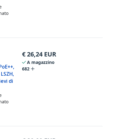
e
mato
€
26,24
EUR
A magazzino
PoE++,
682
 LSZH,
evi di
e
mato