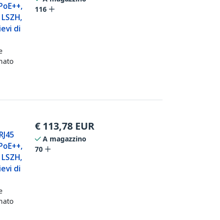
PoE++,
116
 LSZH,
evi di
e
mato
€
113,78
EUR
RJ45
A magazzino
PoE++,
70
 LSZH,
evi di
e
mato