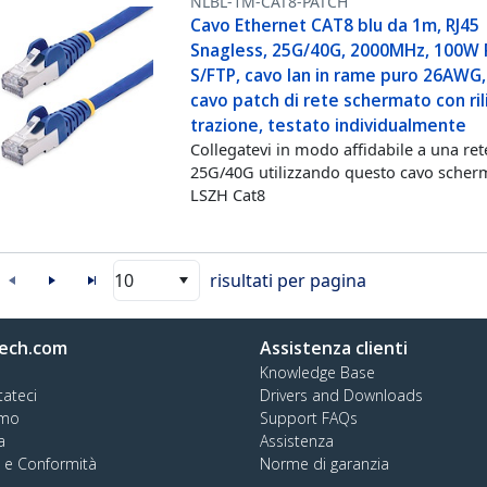
NLBL-1M-CAT8-PATCH
Cavo Ethernet CAT8 blu da 1m, RJ45
Snagless, 25G/40G, 2000MHz, 100W 
S/FTP, cavo lan in rame puro 26AWG,
cavo patch di rete schermato con rili
trazione, testato individualmente
Collegatevi in modo affidabile a una ret
25G/40G utilizzando questo cavo scher
LSZH Cat8
10
risultati per pagina
ech.com
Assistenza clienti
Knowledge Base
tateci
Drivers and Downloads
amo
Support FAQs
a
Assistenza
à e Conformità
Norme di garanzia