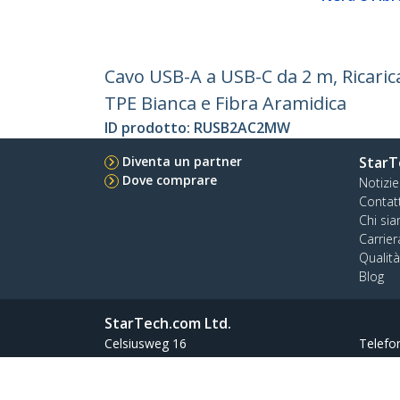
Cavo USB-A a USB-C da 2 m, Ricaric
TPE Bianca e Fibra Aramidica
ID prodotto:
RUSB2AC2MW
Diventa un partner
StarT
Dove comprare
Notizie
Contat
Chi si
Carrier
Qualit
Blog
StarTech.com Ltd.
Celsiusweg 16
Telefo
5928 PR Venlo
Numer
The Netherlands