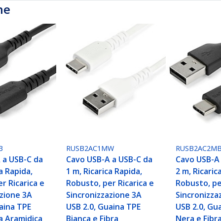
he
B
RUSB2AC1MW
RUSB2AC2M
 a USB-C da
Cavo USB-A a USB-C da
Cavo USB-A 
ca Rapida,
1 m, Ricarica Rapida,
2 m, Ricaric
r Ricarica e
Robusto, per Ricarica e
Robusto, pe
azione 3A
Sincronizzazione 3A
Sincronizza
aina TPE
USB 2.0, Guaina TPE
USB 2.0, Gu
a Aramidica
Bianca e Fibra
Nera e Fibr