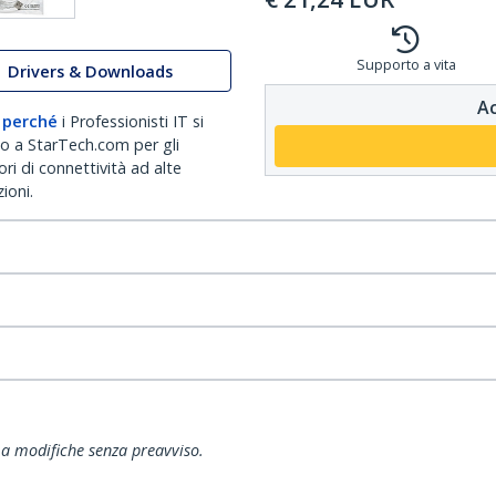
Supporto a vita
Drivers & Downloads
Ac
 perché
i Professionisti IT si
no a StarTech.com per gli
ri di connettività ad alte
ioni.
ti a modifiche senza preavviso.