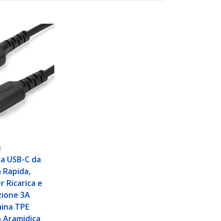
B
a USB-C da
a Rapida,
r Ricarica e
zione 3A
aina TPE
a Aramidica