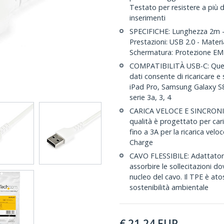
Testato per resistere a più d
inserimenti
SPECIFICHE: Lunghezza 2m - 
Prestazioni: USB 2.0 - Materi
Schermatura: Protezione EM
COMPATIBILITÀ USB-C: Quest
dati consente di ricaricare e 
iPad Pro, Samsung Galaxy S8
serie 3a, 3, 4
CARICA VELOCE E SINCRONIZ
qualità è progettato per cari
fino a 3A per la ricarica ve
Charge
CAVO FLESSIBILE: Adattator
assorbire le sollecitazioni d
nucleo del cavo. Il TPE è ato
sostenibilità ambientale
€
21,24
EUR