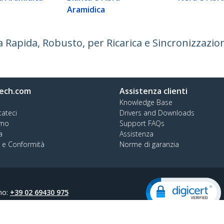
Aramidica
a Rapida, Robusto, per Ricarica e Sincronizzazio
ech.com
Assistenza clienti
Knowledge Base
tateci
Drivers and Downloads
amo
Support FAQs
a
Assistenza
à e Conformità
Norme di garanzia
no:
+39 02 69430 975
o verde:
800 917 993