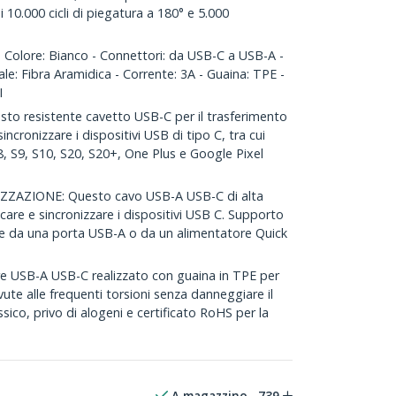
i 10.000 cicli di piegatura a 180° e 5.000
Colore: Bianco - Connettori: da USB-C a USB-A -
ale: Fibra Aramidica - Corrente: 3A - Guaina: TPE -
I
o resistente cavetto USB-C per il trasferimento
sincronizzare i dispositivi USB di tipo C, tra cui
, S9, S10, S20, S20+, One Plus e Google Pixel
ZAZIONE: Questo cavo USB-A USB-C di alta
care e sincronizzare i dispositivi USB C. Supporto
loce da una porta USB-A o da un alimentatore Quick
e USB-A USB-C realizzato con guaina in TPE per
ovute alle frequenti torsioni senza danneggiare il
ssico, privo di alogeni e certificato RoHS per la
A magazzino
739