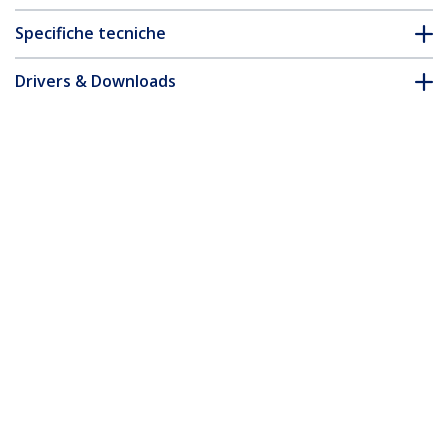
Specifiche tecniche
Drivers & Downloads
FAQ e conformità
* L'aspetto e le specifiche dell'articolo sono soggetti a modifiche
senza preavviso.
Cavo USB-C da 50 cm Angolato a 90°,
USB 10Gbps, Power Delivery 100W (5A),
DP Alt Mode 8K 60Hz / 4K 144Hz, Cavo
USB Tipo-C Robusto Compatibile
Thunderbolt
ID prodotto:
RUSB31CC50CMBR
Diventa un partner
Dove comprare