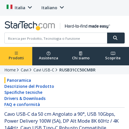
Italia
Italiano
Prodotti
Assistenza
Chi siamo
Scoprite
Home
Cavi
Cavi USB-C
RUSB31CC50CMBR
Panoramica
Descrizione del Prodotto
Specifiche tecniche
Drivers & Downloads
FAQ e conformità
Cavo USB-C da 50 cm Angolato a 90°, USB 10Gbps,
Power Delivery 100W (5A), DP Alt Mode 8K 60Hz / 4K
144Hz, Cavo USB Tipo-C Robusto Compatibile