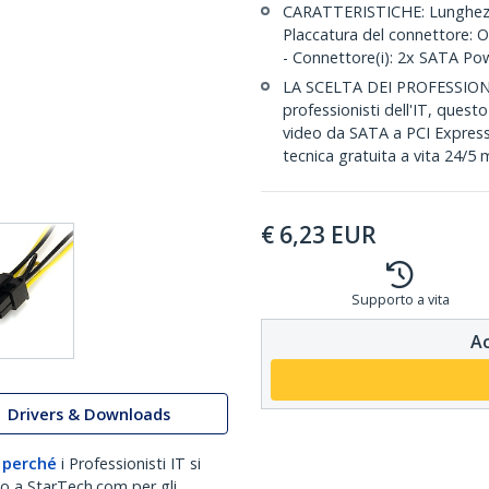
CARATTERISTICHE: Lunghezza 
Placcatura del connettore: O
- Connettore(i): 2x SATA Pow
LA SCELTA DEI PROFESSIONIST
professionisti dell'IT, ques
video da SATA a PCI Express
tecnica gratuita a vita 24/5 
€
6,23
EUR
Supporto a vita
Ac
Drivers & Downloads
 perché
i Professionisti IT si
no a StarTech.com per gli