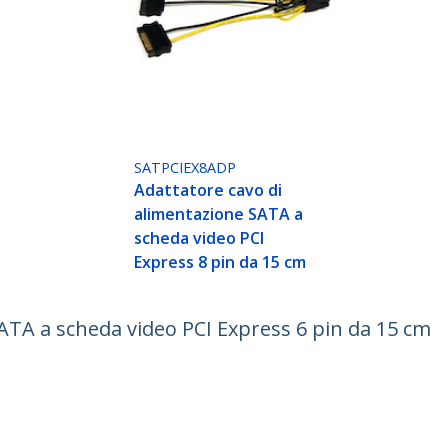
SATPCIEX8ADP
Adattatore cavo di
alimentazione SATA a
scheda video PCI
Express 8 pin da 15 cm
ATA a scheda video PCI Express 6 pin da 15 cm
ech.com
Assistenza clienti
Knowledge Base
tateci
Drivers and Downloads