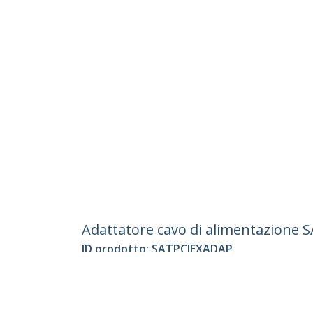
Adattatore cavo di alimentazione S
ID prodotto:
SATPCIEXADAP
Diventa un partner
StarT
Dove comprare
Notizie
Contat